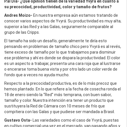
P.al Día-
¿Qué opinión tienen de la variedad Yvyrá en cuanto a
su precocidad, productividad, color y tamaño de frutos?
Andres Moizo-
En nuestra empresa aún estamos tratando de
conocer varios aspectos de Yvyrá. Su productividad es muy alta;
superior a las Red y a las Galas, seguramente comparable al
grupo de las Cripps.
El tamaño ha sido un desafío; generalmente te diría esto
pensando en problemas de tamaño chico pero Yvyrá es al revés,
tiene exceso de tamaño por lo que trabajamos para disminuir
ese problema y ahí es donde se dispara la productividad. El color
es un aspecto a trabajar, presenta una cara roja que al lustrarse
o encerarse toma buena vista y por otro lado un color verde de
fondo que a veces no ayuda mucho.
Respecto a la precocidad productiva, es de lo más precoz que
hemos plantado. En lo que refiere a la fecha de cosecha ronda el
18 de enero siendo la “Red” más temprana, con buen sabor,
tamaño y color. Nuestra intención era tener un producto que
sustituyera la Red de Cámara con 10 meses de frío que
compitiera con las Galas y que pudiese ser mandada a Brasil.
Gustavo Osta-
Las variedades como el caso de Yvyrá, puestas
en cultivo comercial una vez en el mercado, van pasando años y