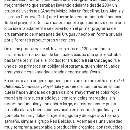
mejoramiento que estaban llevando adelante desde 2004 un
grupo de viveristas (Andrés Moizo, Martín Rabellino, Luis Alaniz y
el propio Gustavo Osta) que fueron los encargados de financiar
todo el proyecto. De esa manera aquello que comenzó como una
loca idea rápidamente se convirtió en el primer programa de
cruzamiento de manzanas del Uruguay hecho en forma privada
por diferentes productores y técnicos.
De dicho programa se obtuvieron más de 120 variedades
distintas de manzanas de las cuales existía una que resultaba
bastante promisoria; el productor frutícola
Raúl Calcagno
fue
uno de los primeros en cobijar el programa, quien plantó varios
ensayos de esa variedad creada denominada Yvyrá.
En cuanto a su origen suponen que es un cruzamiento entre
Red
Delicious
,
Condessa
y
Royal Gala
y posee ciertas características
que la hacen única: es de gran calibre, mayormente color rojo-
marrón brillante, estriado leve, con lenticelas marcadas, sin
russet peduncular y con cabito largo; asimismo posee pulpa
amarilla clara y buena conservación en cámara frigorífica y en
góndola. Es muy dulce, crujiente, jugosa y de aspecto, forma y
tamaño, similar al grupo Red Delicious. Además es una variedad
muy temprana, adaptable a producción orgánica, con reducidos