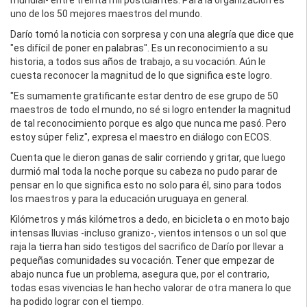
mundial- entre treinta mil postulantes. Para la organización es
uno de los 50 mejores maestros del mundo.
Darío tomó la noticia con sorpresa y con una alegría que dice que
"es difícil de poner en palabras". Es un reconocimiento a su
historia, a todos sus años de trabajo, a su vocación. Aún le
cuesta reconocer la magnitud de lo que significa este logro.
"Es sumamente gratificante estar dentro de ese grupo de 50
maestros de todo el mundo, no sé si logro entender la magnitud
de tal reconocimiento porque es algo que nunca me pasó. Pero
estoy súper feliz", expresa el maestro en diálogo con ECOS.
Cuenta que le dieron ganas de salir corriendo y gritar, que luego
durmió mal toda la noche porque su cabeza no pudo parar de
pensar en lo que significa esto no solo para él, sino para todos
los maestros y para la educación uruguaya en general.
Kilómetros y más kilómetros a dedo, en bicicleta o en moto bajo
intensas lluvias -incluso granizo-, vientos intensos o un sol que
raja la tierra han sido testigos del sacrifico de Darío por llevar a
pequeñas comunidades su vocación. Tener que empezar de
abajo nunca fue un problema, asegura que, por el contrario,
todas esas vivencias le han hecho valorar de otra manera lo que
ha podido lograr con el tiempo.