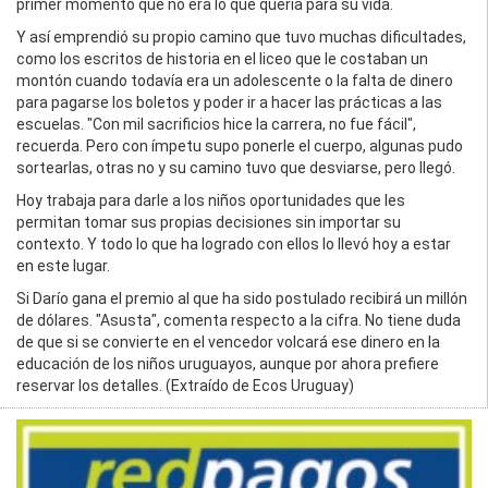
primer momento que no era lo que quería para su vida.
Y así emprendió su propio camino que tuvo muchas dificultades,
como los escritos de historia en el liceo que le costaban un
montón cuando todavía era un adolescente o la falta de dinero
para pagarse los boletos y poder ir a hacer las prácticas a las
escuelas. "Con mil sacrificios hice la carrera, no fue fácil",
recuerda. Pero con ímpetu supo ponerle el cuerpo, algunas pudo
sortearlas, otras no y su camino tuvo que desviarse, pero llegó.
Hoy trabaja para darle a los niños oportunidades que les
permitan tomar sus propias decisiones sin importar su
contexto. Y todo lo que ha logrado con ellos lo llevó hoy a estar
en este lugar.
Si Darío gana el premio al que ha sido postulado recibirá un millón
de dólares. "Asusta", comenta respecto a la cifra. No tiene duda
de que si se convierte en el vencedor volcará ese dinero en la
educación de los niños uruguayos, aunque por ahora prefiere
reservar los detalles. (Extraído de Ecos Uruguay)