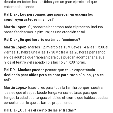
desafío en todos los sentidos y es un gran ejercicio el que
estamos haciendo.
P.al Día-
¿Los personajes que aparecen en escena los
construyen ustedes mismos?
Martín López-
Sí, nosotros hacemos todo el proceso, incluso
hasta fabricamos la pintura; es una creación total.
P.al Día-
¿En qué horario serán las funciones?
Martín López-
Martes 12, miércoles 13 y jueves 14 a las 17:30, el
viernes 15 habrá una a las 17:30 y otra a las 20 horas pensando
en los adultos que trabajan para que puedan acompañar a sus
hijos al teatro y el sábado 16 a las 15 y 17:30 horas.
P.al Día- Muchos pueden pensar que es un espectáculo
dedicado para niños pero es apto para todo público, ¿no es
así?
Martín López-
Exacto, es para toda la familia porque nuestra
idea es que el espectáculo tenga varias lecturas para que
tengas la edad que tengas o hables el idioma que hables puedas
conectar con lo que estamos proponiendo.
P.al Día- ¿
Cuál es el costo de las entradas?