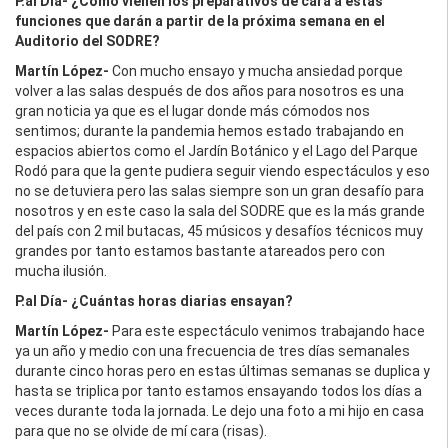
P.al Día- ¿Cómo vienen los preparativos de cara a estas
funciones que darán a partir de la próxima semana en el
Auditorio del SODRE?
Martín López-
Con mucho ensayo y mucha ansiedad porque
volver a las salas después de dos años para nosotros es una
gran noticia ya que es el lugar donde más cómodos nos
sentimos; durante la pandemia hemos estado trabajando en
espacios abiertos como el Jardín Botánico y el Lago del Parque
Rodó para que la gente pudiera seguir viendo espectáculos y eso
no se detuviera pero las salas siempre son un gran desafío para
nosotros y en este caso la sala del SODRE que es la más grande
del país con 2 mil butacas, 45 músicos y desafíos técnicos muy
grandes por tanto estamos bastante atareados pero con
mucha ilusión.
P.al Día-
¿Cuántas horas diarias ensayan?
Martín López-
Para este espectáculo venimos trabajando hace
ya un año y medio con una frecuencia de tres días semanales
durante cinco horas pero en estas últimas semanas se duplica y
hasta se triplica por tanto estamos ensayando todos los días a
veces durante toda la jornada. Le dejo una foto a mi hijo en casa
para que no se olvide de mí cara (risas).