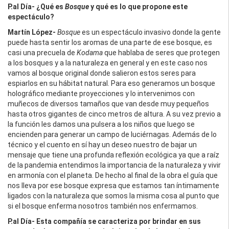
P.al Día-
¿Qué es
Bosque
y qué es lo que propone este
espectáculo?
Martín López-
Bosque
es un espectáculo invasivo donde la gente
puede hasta sentir los aromas de una parte de ese bosque, es
casi una precuela de
Kodama
que hablaba de seres que protegen
a los bosques y a la naturaleza en general y en este caso nos
vamos al bosque original donde salieron estos seres para
espiarlos en su hábitat natural. Para eso generamos un bosque
holográfico mediante proyecciones y lo intervenimos con
muñecos de diversos tamaños que van desde muy pequeños
hasta otros gigantes de cinco metros de altura. A su vez previo a
la función les damos una pulsera a los niños que luego se
encienden para generar un campo de luciérnagas. Además de lo
técnico y el cuento en sí hay un deseo nuestro de bajar un
mensaje que tiene una profunda reflexión ecológica ya que a raíz
de la pandemia entendimos la importancia de la naturaleza y vivir
en armonía con el planeta. De hecho al final de la obra el guía que
nos lleva por ese bosque expresa que estamos tan íntimamente
ligados con la naturaleza que somos la misma cosa al punto que
si el bosque enferma nosotros también nos enfermamos.
P.al Día-
Esta compañía se caracteriza por
brindar en sus