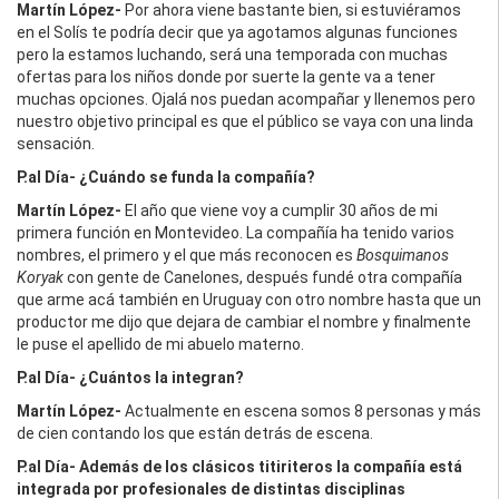
Martín López-
Por ahora viene bastante bien, si estuviéramos
en el Solís te podría decir que ya agotamos algunas funciones
pero la estamos luchando, será una temporada con muchas
ofertas para los niños donde por suerte la gente va a tener
muchas opciones. Ojalá nos puedan acompañar y llenemos pero
nuestro objetivo principal es que el público se vaya con una linda
sensación.
P.al Día-
¿Cuándo se funda la compañía?
Martín López-
El año que viene voy a cumplir 30 años de mi
primera función en Montevideo. La compañía ha tenido varios
nombres, el primero y el que más reconocen es
Bosquimanos
Koryak
con gente de Canelones, después fundé otra compañía
que arme acá también en Uruguay con otro nombre hasta que un
productor me dijo que dejara de cambiar el nombre y finalmente
le puse el apellido de mi abuelo materno.
P.al Día-
¿Cuántos la integran?
Martín López-
Actualmente en escena somos 8 personas y más
de cien contando los que están detrás de escena.
P.al Día-
Además de los clásicos titiriteros la compañía está
integrada por profesionales de distintas disciplinas