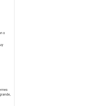
an o
muy
iernes
grande,