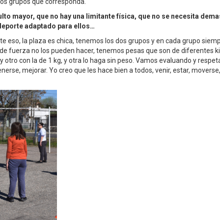
 los grupos que corresponda.
ulto mayor, que no hay una limitante física, que no se necesita dem
 deporte adaptado para ellos…
e eso, la plaza es chica, tenemos los dos grupos y en cada grupo siem
 de fuerza no los pueden hacer, tenemos pesas que son de diferentes ki
otro con la de 1 kg, y otra lo haga sin peso. Vamos evaluando y respe
erse, mejorar. Yo creo que les hace bien a todos, venir, estar, moverse