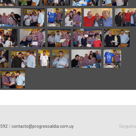
Seguinos
9592
|
contacto@progresoaldia.com.uy