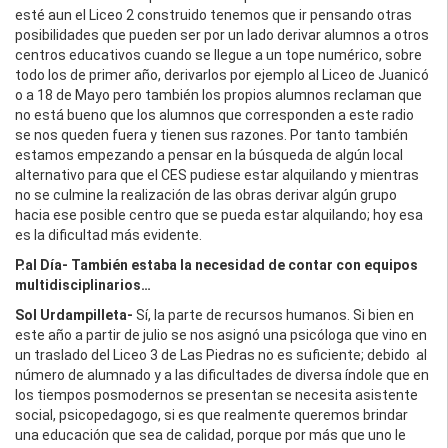
esté aun el Liceo 2 construido tenemos que ir pensando otras
posibilidades que pueden ser por un lado derivar alumnos a otros
centros educativos cuando se llegue a un tope numérico, sobre
todo los de primer año, derivarlos por ejemplo al Liceo de Juanicó
o a 18 de Mayo pero también los propios alumnos reclaman que
no está bueno que los alumnos que corresponden a este radio
se nos queden fuera y tienen sus razones. Por tanto también
estamos empezando a pensar en la búsqueda de algún local
alternativo para que el CES pudiese estar alquilando y mientras
no se culmine la realización de las obras derivar algún grupo
hacia ese posible centro que se pueda estar alquilando; hoy esa
es la dificultad más evidente.
P.al Día- También estaba la necesidad de contar con equipos
multidisciplinarios…
Sol Urdampilleta-
Sí, la parte de recursos humanos. Si bien en
este año a partir de julio se nos asignó una psicóloga que vino en
un traslado del Liceo 3 de Las Piedras no es suficiente; debido al
número de alumnado y a las dificultades de diversa índole que en
los tiempos posmodernos se presentan se necesita asistente
social, psicopedagogo, si es que realmente queremos brindar
una educación que sea de calidad, porque por más que uno le