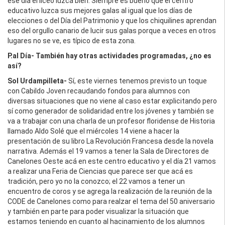
ese día el liceo luzca bien. Siempre es bueno que el centro
educativo luzca sus mejores galas al igual que los días de
elecciones o del Día del Patrimonio y que los chiquilines aprendan
eso del orgullo canario de lucir sus galas porque a veces en otros
lugares no se ve, es típico de esta zona.
P.al Día- También hay otras actividades programadas, ¿no es
así?
Sol Urdampilleta-
Sí, este viernes tenemos previsto un toque
con Cabildo Joven recaudando fondos para alumnos con
diversas situaciones que no viene al caso estar explicitando pero
sí como generador de solidaridad entre los jóvenes y también se
va a trabajar con una charla de un profesor floridense de Historia
llamado Aldo Solé que el miércoles 14 viene a hacer la
presentación de su libro La Revolución Francesa desde la novela
narrativa. Además el 19 vamos a tener la Sala de Directores de
Canelones Oeste acá en este centro educativo y el día 21 vamos
a realizar una Feria de Ciencias que parece ser que acá es
tradición, pero yo no la conozco; el 22 vamos a tener un
encuentro de coros y se agrega la realización de la reunión de la
CODE de Canelones como para realzar el tema del 50 aniversario
y también en parte para poder visualizar la situación que
estamos teniendo en cuanto al hacinamiento de los alumnos