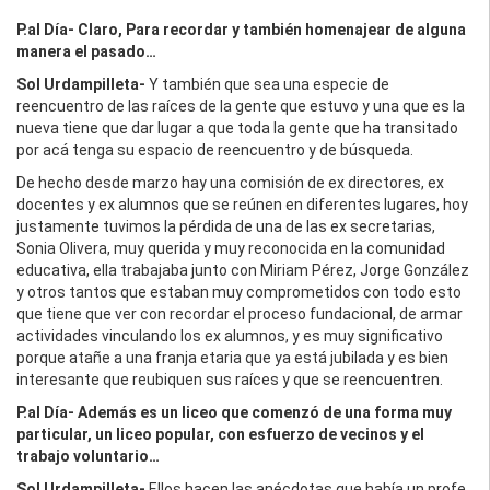
P.al Día- Claro, Para recordar y también homenajear de alguna
manera el pasado…
Sol Urdampilleta-
Y también que sea una especie de
reencuentro de las raíces de la gente que estuvo y una que es la
nueva tiene que dar lugar a que toda la gente que ha transitado
por acá tenga su espacio de reencuentro y de búsqueda.
De hecho desde marzo hay una comisión de ex directores, ex
docentes y ex alumnos que se reúnen en diferentes lugares, hoy
justamente tuvimos la pérdida de una de las ex secretarias,
Sonia Olivera, muy querida y muy reconocida en la comunidad
educativa, ella trabajaba junto con Miriam Pérez, Jorge González
y otros tantos que estaban muy comprometidos con todo esto
que tiene que ver con recordar el proceso fundacional, de armar
actividades vinculando los ex alumnos, y es muy significativo
porque atañe a una franja etaria que ya está jubilada y es bien
interesante que reubiquen sus raíces y que se reencuentren.
P.al Día- Además es un liceo que comenzó de una forma muy
particular, un liceo popular, con esfuerzo de vecinos y el
trabajo voluntario…
Sol Urdampilleta-
Ellos hacen las anécdotas que había un profe