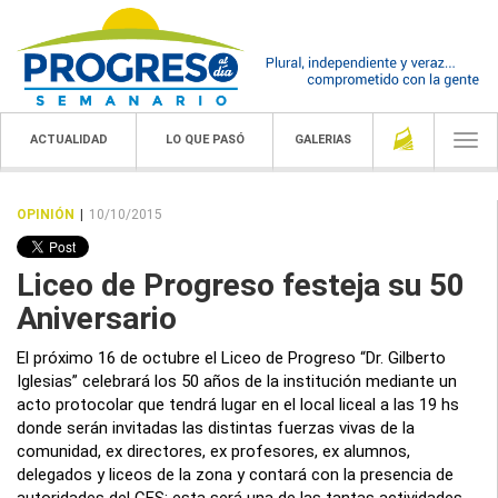
ACTUALIDAD
LO QUE PASÓ
GALERIAS
Togg
navi
OPINIÓN
|
10/10/2015
Liceo de Progreso festeja su 50
Aniversario
El próximo 16 de octubre el Liceo de Progreso “Dr. Gilberto
Iglesias” celebrará los 50 años de la institución mediante un
acto protocolar que tendrá lugar en el local liceal a las 19 hs
donde serán invitadas las distintas fuerzas vivas de la
comunidad, ex directores, ex profesores, ex alumnos,
delegados y liceos de la zona y contará con la presencia de
autoridades del CES; esta será una de las tantas actividades