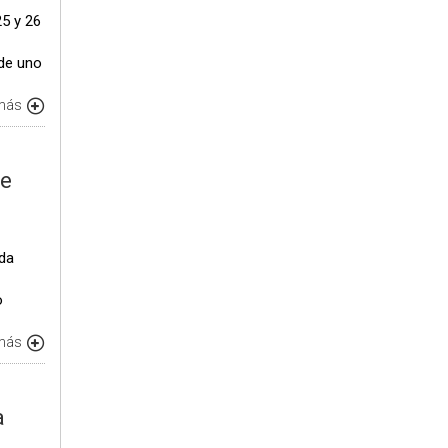
25 y 26
 de uno
 más
de
lda
o
 más
a