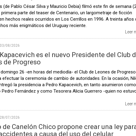
 (de Pablo César Silva y Mauricio Debia) filmó este fin de semana (
la primera parte del teaser de Centenario, un largometraje de ficción
en hechos reales ocurridos en Los Cerrillos en 1996. A treinta años
chos más enigmáticos del Uruguay reciente.
Leer
03/08/2026
Kapacevich es el nuevo Presidente del Club 
s de Progreso
 domingo 26 -en horas del mediodía- el Club de Leones de Progreso
a efectuar la ceremonia de cambio de autoridades. En la ocasión, Ni
entregó la presidencia a Pedro Kapacevich, en tanto asumieron como
o Pedro Fernández y como Tesorera Alicia Guerrero -quien no estuv
Leer
28/07/2026
 de Canelón Chico propone crear una ley par
 accidentes a causa del uso del celular