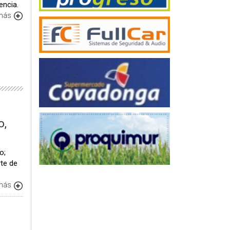
encia.
 más
o,
o;
te de
 más