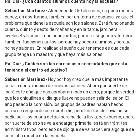
P.al Día- ¿Con cuántos alumnos cuenta hoy la escuela?
Sebastián Martínez-
Alrededor de 150 alumnos, un poco menos
capaz, en dos turnos, también por un tema de espacio, ya que el
problema que tiene la escuela son los salones. Está funcionando
cuarto, quinto y sexto de mañana; y en la tarde, jardinera –
niveles 4 y 5 años- funcionan juntos, primero, segundo y tercero
también funcionan juntos, porque hay pocos alumnos y porque
no hay salones. En realidad el sueño que tenemos es que cada
grupo tenga un maestro y que haya más salones.
P.al Día- ¿Cuáles son las carencias o necesidades que está
teniendo el centro educativo?
Sebastián Martínez-
Hoy por hoy creo que la más importante
sería la construcción de nuevos salones. Ahora por suerte se
logró este año que nos aprobaran todo un alero, porque la verdad
que los chiquilines el día que llueve no pueden salir del salón. El
año pasado la comisión, los grupos de padres habían hecho
como un resguardo con sombritis, pero los días de lluvia no se
podía salir, los cubría del sol pero no de la lluvia, pero bueno, ahora
por suerte de eso se va a encargar primaria, está en trámites
administrativos, pero eso se dijo que se va hacer, era algo que se
anhelaba mucho en la escuela.