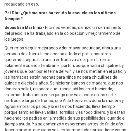
recaudado en eso.
P.al Día- ¿Qué mejoras ha tenido la escuela en los últimos
tiempos?
Sebastián Martínez-
Hicimos veredas, se hizo un cerramiento
del predio, se ha trabajado en la colocación y mejoramiento de
los juegos.
Queremos seguir mejorando y dar mayor seguridad; ahora una
persona de afuera tiene acceso a todo el patio, nosotros
queremos separar, la única entrada va a ser por el frente
solamente cuando te abran el portón, porque había chiquilines y
jóvenes que iban por el tema del wifi y se nos metían en el patio, y
las hamacas están hechas para niños no para chiquilines de
quince o dieciséis años. Se hicieron bancos de madera, que nos
donaron pallet, un padre que trabaja ahí los está haciendo,
estamos trabajando en un juego que va a andar en los siete
metros de largo de tronco, que Aldo Pérez nos donó la madera y
Agrosiembra los palos, y lo estamos haciendo, lleva tiempo
porque también lleva varillas, tornillos y es todo dinero, y lo están
haciendo los padres en la medida de sus posibilidades, cuando el
tiempo ayuda. Ya se comenzó y esperemos antes de fin de año
tenerlo pronto, ese juego va a estar muy lindo porque tiene varias