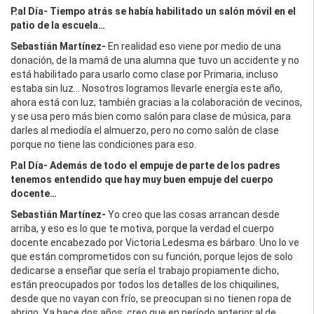
P.al Día- Tiempo atrás se había habilitado un salón móvil en el
patio de la escuela…
Sebastián Martínez-
En realidad eso viene por medio de una
donación, de la mamá de una alumna que tuvo un accidente y no
está habilitado para usarlo como clase por Primaria, incluso
estaba sin luz… Nosotros logramos llevarle energía este año,
ahora está con luz, también gracias a la colaboración de vecinos,
y se usa pero más bien como salón para clase de música, para
darles al mediodía el almuerzo, pero no como salón de clase
porque no tiene las condiciones para eso.
P.al Día- Además de todo el empuje de parte de los padres
tenemos entendido que hay muy buen empuje del cuerpo
docente…
Sebastián Martínez-
Yo creo que las cosas arrancan desde
arriba, y eso es lo que te motiva, porque la verdad el cuerpo
docente encabezado por Victoria Ledesma es bárbaro. Uno lo ve
que están comprometidos con su función, porque lejos de solo
dedicarse a enseñar que sería el trabajo propiamente dicho,
están preocupados por todos los detalles de los chiquilines,
desde que no vayan con frío, se preocupan si no tienen ropa de
abrigo. Ya hace dos años, creo que en período anterior al de