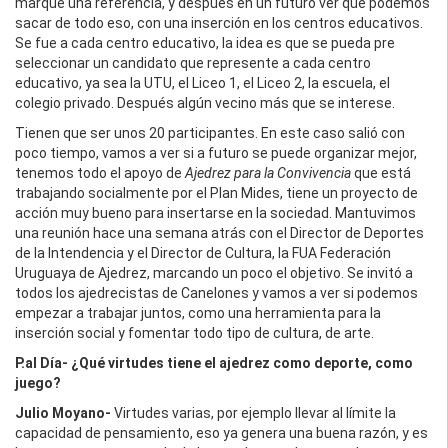
marque una referencia, y después en un futuro ver que podemos
sacar de todo eso, con una inserción en los centros educativos.
Se fue a cada centro educativo, la idea es que se pueda pre
seleccionar un candidato que represente a cada centro
educativo, ya sea la UTU, el Liceo 1, el Liceo 2, la escuela, el
colegio privado. Después algún vecino más que se interese.
Tienen que ser unos 20 participantes. En este caso salió con
poco tiempo, vamos a ver si a futuro se puede organizar mejor,
tenemos todo el apoyo de
Ajedrez para la Convivencia
que está
trabajando socialmente por el Plan Mides, tiene un proyecto de
acción muy bueno para insertarse en la sociedad. Mantuvimos
una reunión hace una semana atrás con el Director de Deportes
de la Intendencia y el Director de Cultura, la FUA Federación
Uruguaya de Ajedrez, marcando un poco el objetivo. Se invitó a
todos los ajedrecistas de Canelones y vamos a ver si podemos
empezar a trabajar juntos, como una herramienta para la
inserción social y fomentar todo tipo de cultura, de arte.
P.al Día- ¿Qué virtudes tiene el ajedrez como deporte, como
juego?
Julio Moyano-
Virtudes varias, por ejemplo llevar al límite la
capacidad de pensamiento, eso ya genera una buena razón, y es