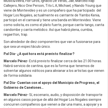
Music&Vieira, Flor Giros, Ignacio De Veras, Jair, Marcelo Rap
Callejero, Nico One Person, Tito L.A, Michael, y Nando Young que
viene de Montevideo y es un compañero que ha participado del
Hogar Los Nogales, actualmente es cantante de Yambo Kenia,
participó en el carnaval y tiene una banda en Montevideo. Viene
como solista, es como el plato fuerte, porque canta tango, canta
candombe y canta melódico. Así que habrá plena, cumbia,
regaetton, trap.
Son alrededor de diez componentes que van a fusionarse para
que sea un espectáculo único.
P.al Día- ¿A qué hora está previsto finalizar?
Marcelo Pérez-
Está previsto finalizar cerca de las 21.00 horas.
Habrá servicio de cantina; que es la forma que tenemos de
solventar algunos viáticos para alivianar a los artistas que vienen
de forma solidaria.
P.al Día- Cuentan con el apoyo del Municipio de Progreso, el
Gobierno de Canelones…
Marcelo Pérez-
Sí, escenario, audio, y disposición de transporte
en algunos casos porque de allá del Hogar Los Nogales siempre
concurren compañeros que vienen a dar una mano, a apoyar y a