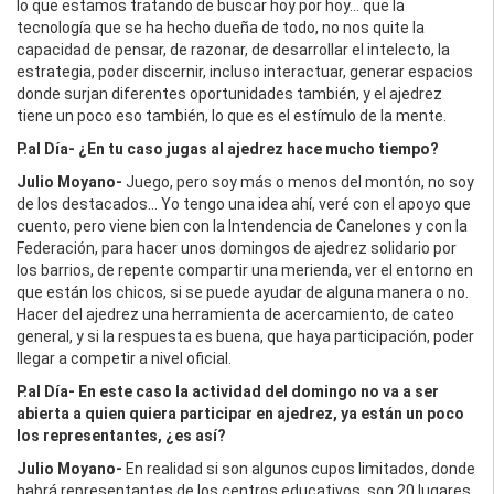
lo que estamos tratando de buscar hoy por hoy… que la
tecnología que se ha hecho dueña de todo, no nos quite la
capacidad de pensar, de razonar, de desarrollar el intelecto, la
estrategia, poder discernir, incluso interactuar, generar espacios
donde surjan diferentes oportunidades también, y el ajedrez
tiene un poco eso también, lo que es el estímulo de la mente.
P.al Día- ¿En tu caso jugas al ajedrez hace mucho tiempo?
Julio Moyano-
Juego, pero soy más o menos del montón, no soy
de los destacados… Yo tengo una idea ahí, veré con el apoyo que
cuento, pero viene bien con la Intendencia de Canelones y con la
Federación, para hacer unos domingos de ajedrez solidario por
los barrios, de repente compartir una merienda, ver el entorno en
que están los chicos, si se puede ayudar de alguna manera o no.
Hacer del ajedrez una herramienta de acercamiento, de cateo
general, y si la respuesta es buena, que haya participación, poder
llegar a competir a nivel oficial.
P.al Día- En este caso la actividad del domingo no va a ser
abierta a quien quiera participar en ajedrez, ya están un poco
los representantes, ¿es así?
Julio Moyano-
En realidad si son algunos cupos limitados, donde
habrá representantes de los centros educativos, son 20 lugares