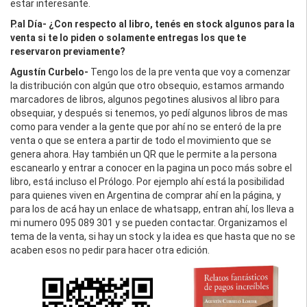
estar interesante.
P.al Día- ¿Con respecto al libro, tenés en stock algunos para la
venta si te lo piden o solamente entregas los que te
reservaron previamente?
Agustín Curbelo-
Tengo los de la pre venta que voy a comenzar
la distribución con algún que otro obsequio, estamos armando
marcadores de libros, algunos pegotines alusivos al libro para
obsequiar, y después si tenemos, yo pedí algunos libros de mas
como para vender a la gente que por ahí no se enteró de la pre
venta o que se entera a partir de todo el movimiento que se
genera ahora. Hay también un QR que le permite a la persona
escanearlo y entrar a conocer en la pagina un poco más sobre el
libro, está incluso el Prólogo. Por ejemplo ahí está la posibilidad
para quienes viven en Argentina de comprar ahí en la página, y
para los de acá hay un enlace de whatsapp, entran ahí, los lleva a
mi numero 095 089 301 y se pueden contactar. Organizamos el
tema de la venta, si hay un stock y la idea es que hasta que no se
acaben esos no pedir para hacer otra edición.