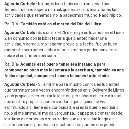
Agustín Curbelo-
No, no, si bien tenía cierta ansiedad por
tenerlo, fue uno espera normal, que entre la rutina y todas las
actividades que tenemos, no la padecimos mucho. Pasó rápido.
P.al Día- También está en el marco del Día del Libro…
Agustín Curbelo
- Sí, exacto. El 26 de mayo estuvimos en el Liceo
2 en conjunto con la bibliotecaria que planteó hacer una
actividad, y como justo llegaron previo a la fecha, fue un buen
momento para poner el libro sobre la mesa y poder conversar
sobre él en primera persona.
P.al Día- Además está bueno tener esa instancia para
promover un poco más la lectura y la escritura, también en una
fecha especial; aunque en tu caso lo haces todo el año…
Agustín Curbelo-
Sí, a mí me pasa mucho con los estudiantes
que terminamos a veces encontrándonos en el Delivery de Libros
y eso propicia el estimular la lectura, pero ahora en este otro rol
con un libro propio, si puedo ayudar a que alguien se vea
estimulado a si tiene esa curiosidad, a si está bueno escribir o
no, o si me animo, si me da vergüenza… capaz que contar desde
lo íntimo ese proceso y mostrarles que en realidad luego de
cierto tiempo el proceso da resultado, me parece que puede