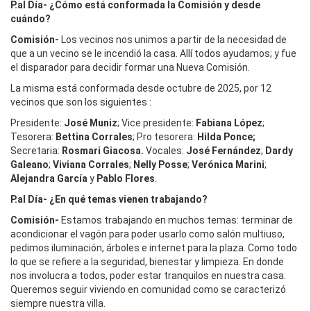
P.al Día- ¿Cómo está conformada la Comisión y desde
cuándo?
Comisión-
Los vecinos nos unimos a partir de la necesidad de
que a un vecino se le incendió la casa. Allí todos ayudamos; y fue
el disparador para decidir formar una Nueva Comisión.
La misma está conformada desde octubre de 2025, por 12
vecinos que son los siguientes :
Presidente:
José Muniz
; Vice presidente:
Fabiana López
;
Tesorera:
Bettina Corrales
; Pro tesorera:
Hilda Ponce;
Secretaria:
Rosmari Giacosa.
Vocales:
José Fernández
;
Dardy
Galeano
;
Viviana Corrales
;
Nelly Posse
;
Verónica Marini
;
Alejandra García
y
Pablo Flores
.
P.al Día- ¿En qué temas vienen trabajando?
Comisión-
Estamos trabajando en muchos temas: terminar de
acondicionar el vagón para poder usarlo como salón multiuso,
pedimos iluminación, árboles e internet para la plaza. Como todo
lo que se refiere a la seguridad, bienestar y limpieza. En donde
nos involucra a todos, poder estar tranquilos en nuestra casa.
Queremos seguir viviendo en comunidad como se caracterizó
siempre nuestra villa.