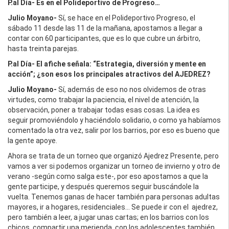
P.al Día- Es en el Polideportivo de Progreso…
Julio Moyano-
Sí, se hace en el Polideportivo Progreso, el
sábado 11 desde las 11 de la mañana, apostamos a llegar a
contar con 60 participantes, que es lo que cubre un árbitro,
hasta treinta parejas.
P.al Día- El afiche señala: “Estrategia, diversión y mente en
acción”; ¿son esos los principales atractivos del AJEDREZ?
Julio Moyano-
Sí, además de eso no nos olvidemos de otras
virtudes, como trabajar la paciencia, el nivel de atención, la
observación, poner a trabajar todas esas cosas. La idea es
seguir promoviéndolo y haciéndolo solidario, o como ya habíamos
comentado la otra vez, salir por los barrios, por eso es bueno que
la gente apoye.
Ahora se trata de un torneo que organizó Ajedrez Presente, pero
vamos a ver si podemos organizar un torneo de invierno y otro de
verano -según como salga este-, por eso apostamos a que la
gente participe, y después queremos seguir buscándole la
vuelta. Tenemos ganas de hacer también para personas adultas
mayores, ir a hogares, residenciales… Se puede ir con el ajedrez,
pero también a leer, a jugar unas cartas; en los barrios con los
chicos, compartir una merienda, con los adolescentes también,