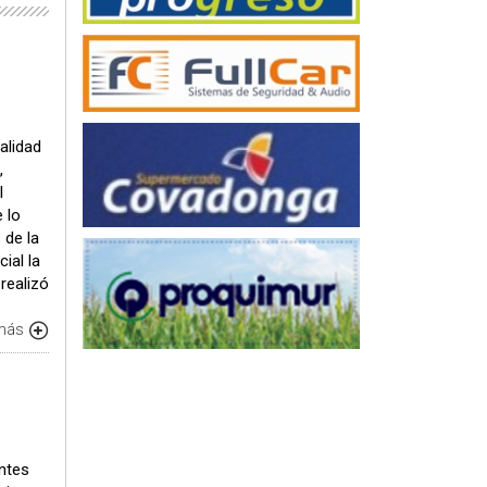
alidad
,
l
 lo
 de la
ial la
realizó
 más
ntes