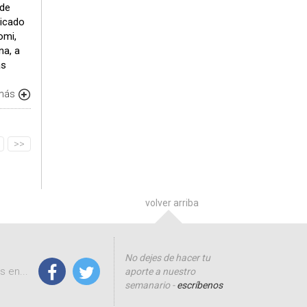
 de
bicado
omi,
na, a
as
 más
>>
volver arriba
No dejes de hacer tu
 en...
aporte a nuestro
semanario -
escríbenos