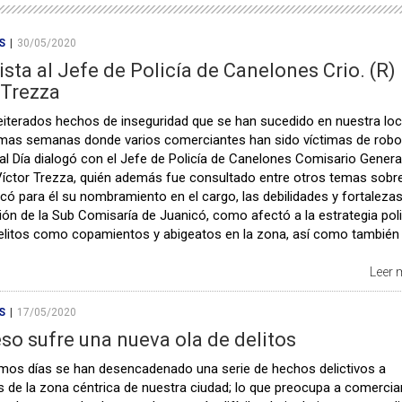
S
|
30/05/2020
ista al Jefe de Policía de Canelones Crio. (R)
 Trezza
reiterados hechos de inseguridad que se han sucedido en nuestra loc
timas semanas donde varios comerciantes han sido víctimas de robo
al Día dialogó con el Jefe de Policía de Canelones Comisario Genera
Víctor Trezza, quién además fue consultado entre otros temas sobre
icó para él su nombramiento en el cargo, las debilidades y fortalezas
ción de la Sub Comisaría de Juanicó, como afectó a la estrategia polic
delitos como copamientos y abigeatos en la zona, así como también 
Leer
S
|
17/05/2020
so sufre una nueva ola de delitos
timos días se han desencadenado una serie de hechos delictivos a
 de la zona céntrica de nuestra ciudad; lo que preocupa a comercia