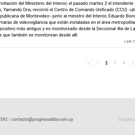
nvitación del Ministerio del Interior, el pasado martes 2 el intendente
, Yamandú Orsi, recorrió el Centro de Comando Unificado (CCU) -u
epublicana de Montevideo- junto al ministro del Interior, Eduardo Bon
ras de videovigilancia que están instaladas en el área metropolita
spositivo más antiguo y es monitoreado desde la Seccional 4ta de L
as que también se monitorean desde allí.
Leer
1
2
3
4
<
>
Seguinos
9592
|
contacto@progresoaldia.com.uy