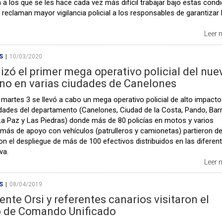
 a los que se les hace cada vez más difícil trabajar bajo estas cond
 reclaman mayor vigilancia policial a los responsables de garantizar 
Leer
S
|
10/03/2020
lizó el primer mega operativo policial del nue
no en varias ciudades de Canelones
 martes 3 se llevó a cabo un mega operativo policial de alto impacto
udades del departamento (Canelones, Ciudad de la Costa, Pando, Bar
La Paz y Las Piedras) donde más de 80 policías en motos y varios
 más de apoyo con vehículos (patrulleros y camionetas) partieron de
n el despliegue de más de 100 efectivos distribuidos en las diferen
va.
Leer
S
|
08/04/2019
ente Orsi y referentes canarios visitaron el
o de Comando Unificado