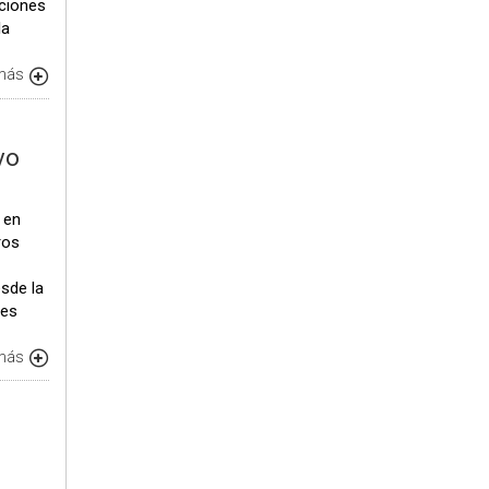
iciones
la
 más
vo
 en
ros
sde la
tes
 más